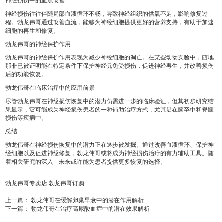
神经损伤中的血流改善
神经损伤往往伴随局部血液循环不畅，导致神经组织的供氧不足，影响修复过
程。勃龙伟哥通过改善血流，能够为神经细胞提供更好的营养支持，有助于加速
细胞的再生和修复。
勃龙伟哥的神经保护作用
勃龙伟哥的神经保护作用表现为减少神经细胞的凋亡。在某些动物实验中，西地
那非已被证明能在特定条件下保护神经元免受损伤，促进神经再生，并改善损伤
后的功能恢复。
勃龙伟哥在临床治疗中的应用前景
尽管勃龙伟哥在神经损伤恢复中的潜力仍需进一步的临床验证，但其初步研究结
果显示，它可能成为神经损伤患者的一种辅助治疗方式，尤其是在脑卒中和脊髓
损伤等疾病中。
总结
勃龙伟哥在神经损伤恢复中的潜力正在逐步被发掘。通过改善血液循环、保护神
经细胞以及促进神经修复，勃龙伟哥或将成为神经损伤治疗的有力辅助工具。随
着相关研究的深入，未来或许能为患者提供更多恢复的选择。
勃龙伟哥专卖店
勃龙伟哥订购
上一篇：
勃龙伟哥在缓解卵巢早衰中的潜在作用解析
下一篇：
勃龙伟哥在治疗高尿酸血症中的潜在效果解析