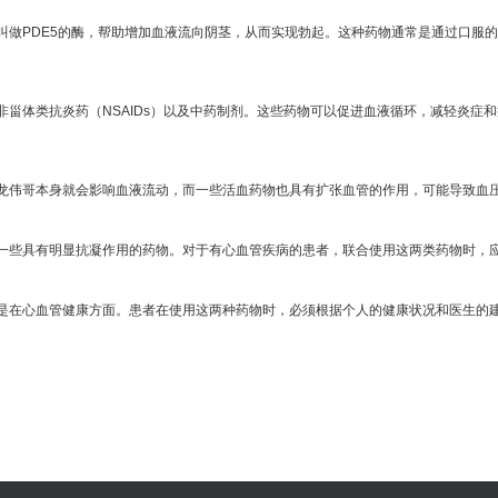
叫做PDE5的酶，帮助增加血液流向阴茎，从而实现勃起。这种药物通常是通过口服
甾体类抗炎药（NSAIDs）以及中药制剂。这些药物可以促进血液循环，减轻炎症
龙伟哥本身就会影响血液流动，而一些活血药物也具有扩张血管的作用，可能导致血
一些具有明显抗凝作用的药物。对于有心血管疾病的患者，联合使用这两类药物时，
是在心血管健康方面。患者在使用这两种药物时，必须根据个人的健康状况和医生的