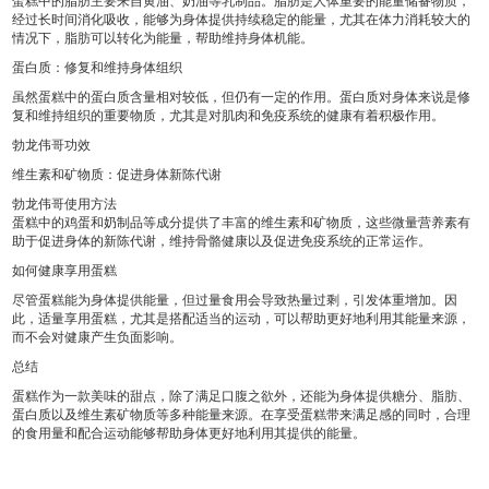
蛋糕中的脂肪主要来自黄油、奶油等乳制品。脂肪是人体重要的能量储备物质，
经过长时间消化吸收，能够为身体提供持续稳定的能量，尤其在体力消耗较大的
情况下，脂肪可以转化为能量，帮助维持身体机能。
蛋白质：修复和维持身体组织
虽然蛋糕中的蛋白质含量相对较低，但仍有一定的作用。蛋白质对身体来说是修
复和维持组织的重要物质，尤其是对肌肉和免疫系统的健康有着积极作用。
勃龙伟哥功效
维生素和矿物质：促进身体新陈代谢
勃龙伟哥使用方法
蛋糕中的鸡蛋和奶制品等成分提供了丰富的维生素和矿物质，这些微量营养素有
助于促进身体的新陈代谢，维持骨骼健康以及促进免疫系统的正常运作。
如何健康享用蛋糕
尽管蛋糕能为身体提供能量，但过量食用会导致热量过剩，引发体重增加。因
此，适量享用蛋糕，尤其是搭配适当的运动，可以帮助更好地利用其能量来源，
而不会对健康产生负面影响。
总结
蛋糕作为一款美味的甜点，除了满足口腹之欲外，还能为身体提供糖分、脂肪、
蛋白质以及维生素矿物质等多种能量来源。在享受蛋糕带来满足感的同时，合理
的食用量和配合运动能够帮助身体更好地利用其提供的能量。